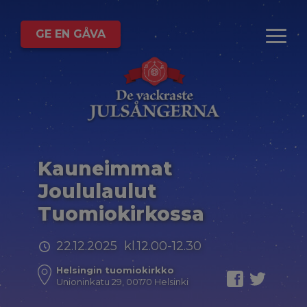
GE EN GÅVA
Kauneimmat
Joululaulut
Tuomiokirkossa
22.12.2025 kl.12.00-12.30
Helsingin tuomiokirkko
Unioninkatu 29, 00170 Helsinki