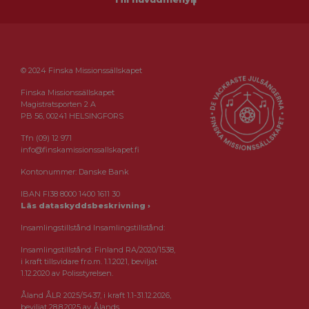
© 2024 Finska Missionssällskapet
Finska Missionssällskapet
Magistratsporten 2 A
PB 56, 00241 HELSINGFORS
Tfn (09) 12 971
info@finskamissionssallskapet.fi
Kontonummer: Danske Bank
IBAN FI38 8000 1400 1611 30
Läs dataskyddsbeskrivning ›
Insamlingstillstånd Insamlingstillstånd:
Insamlingstillstånd: Finland RA/2020/1538,
i kraft tillsvidare fr.o.m. 1.1.2021, beviljat
1.12.2020 av Polisstyrelsen.
Åland ÅLR 2025/5437, i kraft 1.1-31.12.2026,
beviljat 28.8.2025 av Ålands