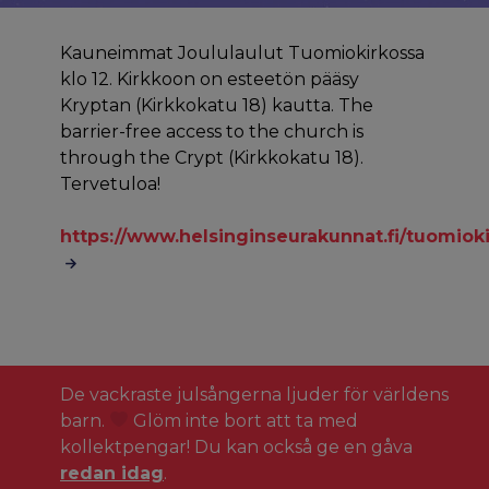
Kauneimmat Joululaulut Tuomiokirkossa
klo 12. Kirkkoon on esteetön pääsy
Kryptan (Kirkkokatu 18) kautta. The
barrier-free access to the church is
through the Crypt (Kirkkokatu 18).
Tervetuloa!
https://www.helsinginseurakunnat.fi/tuomio
De vackraste julsångerna ljuder för världens
barn.
Glöm inte bort att ta med
kollektpengar! Du kan också ge en gåva
redan idag
.