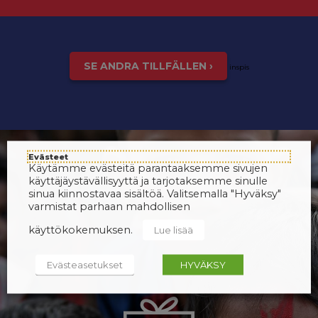
SE ANDRA TILLFÄLLEN ›
inspis
Evästeet
Käytämme evästeitä parantaaksemme sivujen
käyttäjäystävällisyyttä ja tarjotaksemme sinulle
sinua kiinnostavaa sisältöä. Valitsemalla "Hyväksy"
varmistat parhaan mahdollisen
käyttökokemuksen.
Lue lisää
Evästeasetukset
HYVÄKSY