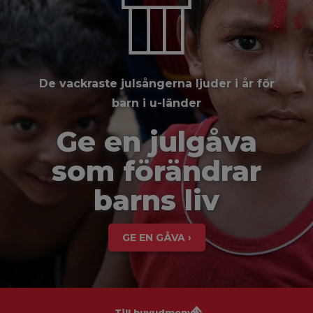
De vackraste julsångerna ljuder i år för
barn i u-länder
Ge en julgåva
som förändrar
barns liv
GE EN GÅVA ›
Till huvudmenyn