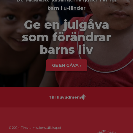
barn i u-länder
Ge en julgåva
som förändrar
barns liv
GE EN GÅVA ›
Till huvudmenyn
© 2024 Finska Missionssällskapet