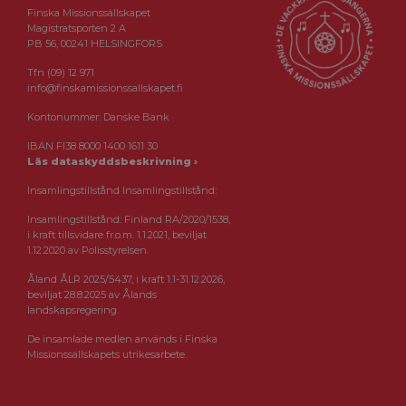
Finska Missionssällskapet
Magistratsporten 2 A
PB 56, 00241 HELSINGFORS
Tfn (09) 12 971
info@finskamissionssallskapet.fi
Kontonummer: Danske Bank
IBAN FI38 8000 1400 1611 30
Läs dataskyddsbeskrivning ›
Insamlingstillstånd Insamlingstillstånd:
Insamlingstillstånd: Finland RA/2020/1538,
i kraft tillsvidare fr.o.m. 1.1.2021, beviljat
1.12.2020 av Polisstyrelsen.
Åland ÅLR 2025/5437, i kraft 1.1-31.12.2026,
beviljat 28.8.2025 av Ålands
landskapsregering.
De insamlade medlen används i Finska
Missionssällskapets utrikesarbete.