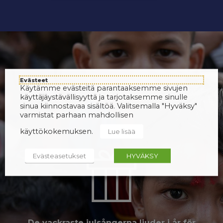
Evästeet
Käytämme evästeitä parantaaksemme sivujen
käyttäjäystävällisyyttä ja tarjotaksemme sinulle
sinua kiinnostavaa sisältöä. Valitsemalla "Hyväksy"
varmistat parhaan mahdollisen
käyttökokemuksen.
Lue lisää
Evästeasetukset
HYVÄKSY
De vackraste julsångerna ljuder i år för