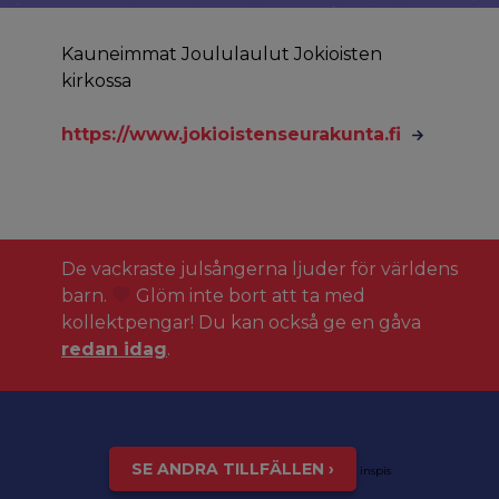
Kauneimmat Joululaulut Jokioisten
kirkossa
https://www.jokioistenseurakunta.fi
De vackraste julsångerna ljuder för världens
barn.
Glöm inte bort att ta med
kollektpengar! Du kan också ge en gåva
redan idag
.
SE ANDRA TILLFÄLLEN ›
inspis