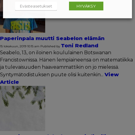
Evästeasetukset
HYVÄKSY
Paperinpala muutti Seabelon elämän
Toni Redland
15 lokakuun, 2019 10:15 am
Published by
Seabelo, 13, on iloinen koululainen Botswanan
Francistownissa. Hänen lempiaineensa on matematiikka
ja tulevaisuuden haaveammattikin on jo mielessä.
View
Syntymätodistuksen puute olisi kuitenkin...
Article