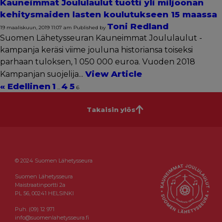
Kauneimmat Joululaulut tuotti yli miljoonan
kehitysmaiden lasten koulutukseen 15 maassa
Toni Redland
19 maaliskuun, 2019 11:07 am
Published by
Suomen Lähetysseuran Kauneimmat Joululaulut -
kampanja keräsi viime jouluna historiansa toiseksi
parhaan tuloksen, 1 050 000 euroa. Vuoden 2018
View Article
Kampanjan suojelija...
« Edellinen
1
4
5
…
6
Takaisin ylös
© 2024 Suomen Lähetysseura
Suomen Lähetysseura
Maistraatinportti 2a
PL 56, 00241 HELSINKI
Puh. (09) 12 971
info@suomenlahetysseura.fi