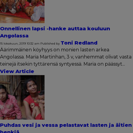
Onnellinen lapsi -hanke auttaa kouluun
Angolassa
Toni Redland
15 lokakuun, 2019 10:32 am
Published by
Äärimmäinen köyhyys on monien lasten arkea
Angolassa. Maria Martinhan, 3 v, vanhemmat olivat vasta
teinejä itsekin tyttärensä syntyessä. Maria on päässyt...
View Article
Puhdas vesi ja vessa pelastavat lasten ja äitien
henkiä