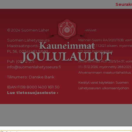
Seurak
© 2024 Suomen Lähetysseura
Keräysluvat:
Suomen Lähetysseura
Manner-Suomi RA/2020/1538, voi
Maistraatinportti 2a
toistaiseksi 1.1.2021 alkaen, myönne
PL 56, 00241 HELSINKI
1.12.2020, Poliisihallitus.
Puh. (09) 12 971
Ahvenanmaa ÅLR 2025/5437, voi
info@suomenlahetysseura.fi
1.1.–31.12.2026, myönnetty 28.8.2025
Ahvenanmaan maakuntahallitus.
Tilinumero: Danske Bank
Kerätyt varat käytetään Suomen
IBAN FI38 8000 1400 1611 30
Lähetysseuran ulkomaantyöhön.
Lue tietosuojaseloste ›