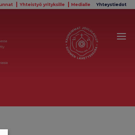
unnat
Yhteistyö yrityksille
Medialle
Yhteystiedot
massa
tty
massa