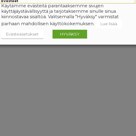
Evästeet
Käytämme evästeitä parantaaksemme sivujen
käyttäjäystävällisyyttä ja tarjotaksemme sinulle sinua
kiinnostavaa sisältöä. Valitsemalla "Hyväksy" varmistat
parhaan mahdollisen käyttökokemuksen.
Lue lisää
Evästeasetukset
HYVÄKSY