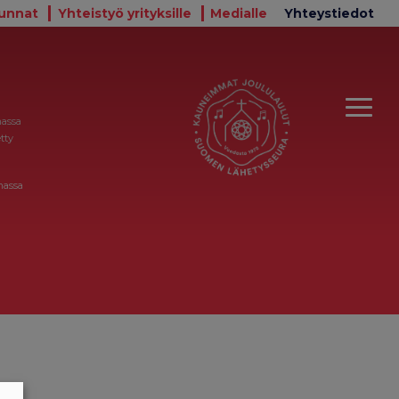
unnat
Yhteistyö yrityksille
Medialle
Yhteystiedot
massa
tty
massa