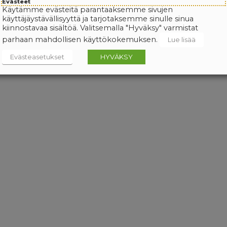
Evästeet
Käytämme evästeitä parantaaksemme sivujen
käyttäjäystävällisyyttä ja tarjotaksemme sinulle sinua
kiinnostavaa sisältöä. Valitsemalla "Hyväksy" varmistat
parhaan mahdollisen käyttökokemuksen.
Lue lisää
Evästeasetukset
HYVÄKSY