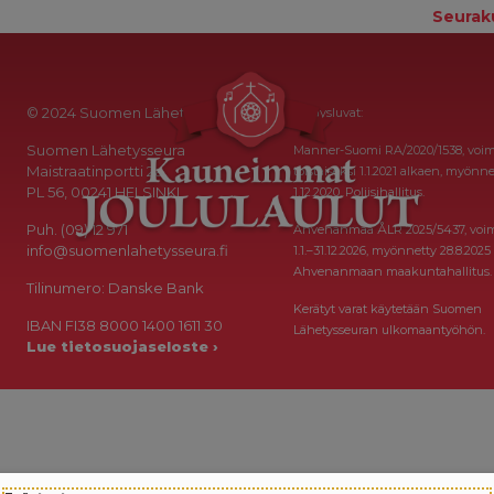
Seurak
© 2024 Suomen Lähetysseura
Keräysluvat:
Suomen Lähetysseura
Manner-Suomi RA/2020/1538, voi
Maistraatinportti 2a
toistaiseksi 1.1.2021 alkaen, myönne
PL 56, 00241 HELSINKI
1.12.2020, Poliisihallitus.
Puh. (09) 12 971
Ahvenanmaa ÅLR 2025/5437, voi
info@suomenlahetysseura.fi
1.1.–31.12.2026, myönnetty 28.8.2025
Ahvenanmaan maakuntahallitus.
Tilinumero: Danske Bank
Kerätyt varat käytetään Suomen
IBAN FI38 8000 1400 1611 30
Lähetysseuran ulkomaantyöhön.
Lue tietosuojaseloste ›